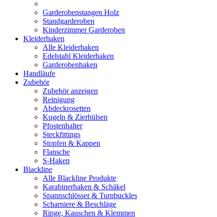
Garderobenstangen Holz
Standgarderoben
Kinderzimmer Garderoben
Kleiderhaken
Alle Kleiderhaken
Edelstahl Kleiderhaken
Garderobenhaken
Handläufe
Zubehör
Zubehör anzeigen
Reinigung
Abdeckrosetten
Kugeln & Zierhülsen
Pfostenhalter
Steckfittings
Stopfen & Kappen
Flansche
S-Haken
Blackline
Alle Blackline Produkte
Karabinerhaken & Schäkel
Spannschlösser & Turnbuckles
Scharniere & Beschläge
Ringe, Kauschen & Klemmen