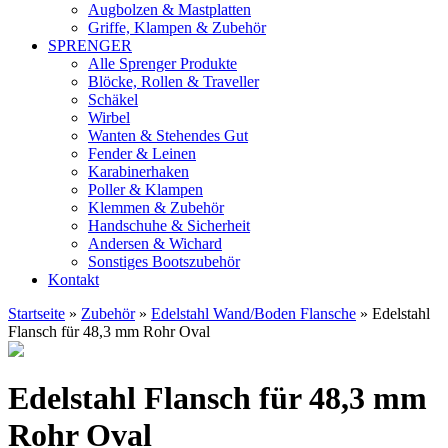
Augbolzen & Mastplatten
Griffe, Klampen & Zubehör
SPRENGER
Alle Sprenger Produkte
Blöcke, Rollen & Traveller
Schäkel
Wirbel
Wanten & Stehendes Gut
Fender & Leinen
Karabinerhaken
Poller & Klampen
Klemmen & Zubehör
Handschuhe & Sicherheit
Andersen & Wichard
Sonstiges Bootszubehör
Kontakt
Startseite
»
Zubehör
»
Edelstahl Wand/Boden Flansche
»
Edelstahl
Flansch für 48,3 mm Rohr Oval
13,78
Edelstahl Flansch für 48,3 mm
EUR
Rohr Oval