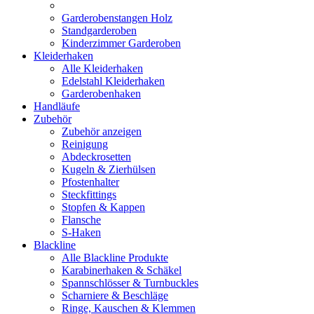
Garderobenstangen Holz
Standgarderoben
Kinderzimmer Garderoben
Kleiderhaken
Alle Kleiderhaken
Edelstahl Kleiderhaken
Garderobenhaken
Handläufe
Zubehör
Zubehör anzeigen
Reinigung
Abdeckrosetten
Kugeln & Zierhülsen
Pfostenhalter
Steckfittings
Stopfen & Kappen
Flansche
S-Haken
Blackline
Alle Blackline Produkte
Karabinerhaken & Schäkel
Spannschlösser & Turnbuckles
Scharniere & Beschläge
Ringe, Kauschen & Klemmen