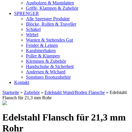
Augbolzen & Mastplatten
Griffe, Klampen & Zubehör
SPRENGER
Alle Sprenger Produkte
Blöcke, Rollen & Traveller
Schäkel
Wirbel
Wanten & Stehendes Gut
Fender & Leinen
Karabinerhaken
Poller & Klampen
Klemmen & Zubehör
Handschuhe & Sicherheit
Andersen & Wichard
Sonstiges Bootszubehör
Kontakt
Startseite
»
Zubehör
»
Edelstahl Wand/Boden Flansche
»
Edelstahl
Flansch für 21,3 mm Rohr
8,89
Edelstahl Flansch für 21,3 mm
EUR
Rohr