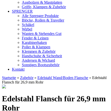
Augbolzen & Mastplatten
Griffe, Klampen & Zubehör
SPRENGER
Alle Sprenger Produkte
Blöcke, Rollen & Traveller
Schäkel
Wirbel
Wanten & Stehendes Gut
Fender & Leinen
Karabinerhaken
Poller & Klampen
Klemmen & Zubehör
Handschuhe & Sicherheit
Andersen & Wichard
Sonstiges Bootszubehör
Kontakt
Startseite
»
Zubehör
»
Edelstahl Wand/Boden Flansche
»
Edelstahl
Flansch für 26,9 mm Rohr
9,14
Edelstahl Flansch für 26,9 mm
EUR
Rohr