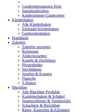
Garderobenstangen Holz
Standgarderoben
Kinderzimmer Garderoben
Kleiderhaken
Alle Kleiderhaken
Edelstahl Kleiderhaken
Garderobenhaken
Handläufe
Zubehör
Zubehör anzeigen
Reinigung
Abdeckrosetten
Kugeln & Zierhülsen
Pfostenhalter
Steckfittings
Stopfen & Kappen
Flansche
S-Haken
Blackline
Alle Blackline Produkte
Karabinerhaken & Schäkel
Spannschlösser & Turnbuckles
Scharniere & Beschläge
Ringe, Kauschen & Klemmen