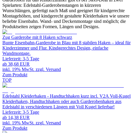
Spielarten: Edelstahl-Garderobenstangen in kürzeren
Wunschlängen, gefertigt nach Maß und geeignet für kindgerechte
Montagehöhen, und kindgerecht gestaltete Kleiderhaken wie unsere
beliebte Eisenbahn. Wand- und Deckenmontage sind möglich; die
Produktseiten zeigen Formen, Längen und Designs.
Zug Garderobe mit 8 Haken schwarz
Bunte Eisenbahn-Garderobe in Blau mit 8 stabilen Haken – ideal für
Kinderzimmer und Flur. Kindgerechtes Design, einfache
Wandmontage.
Lieferzeit:
3-5 Tage
ab
38,68 EUR
inkl. 19% MwSt. zzgl. Versand
Zum Produkt
TOP
Edelstahl Kleiderhaken - Handtuchhaken kurz incl. V2A Voll-Kugel
Kleiderhaken, Handtuchhaken oder auch Garderobenhaken aus
Edelstahl in verschiedenen Längen mit Voll Kugel lieferbar!
Lieferzeit:
3-5 Tage
ab
14,38 EUR
inkl. 19% MwSt. zzgl. Versand
Zum Produkt