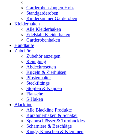
Garderobenstangen Holz
Standgarderoben
Kinderzimmer Garderoben
Kleiderhaken
Alle Kleiderhaken
Edelstahl Kleiderhaken
Garderobenhaken
Handläufe
Zubehör
Zubehör anzeigen
Reinigung
Abdeckrosetten
Kugeln & Zierhülsen
Pfostenhalter
Steckfittings
Stopfen & Kappen
Flansche
S-Haken
Blackline
Alle Blackline Produkte
Karabinerhaken & Schäkel
Spannschlösser & Turnbuckles
Scharniere & Beschläge
Ringe, Kauschen & Klemmen