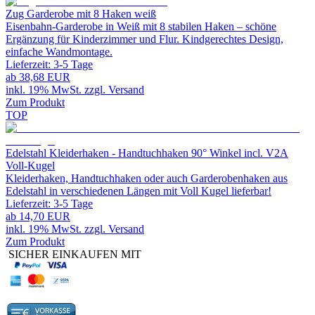
Zug Garderobe mit 8 Haken weiß
Eisenbahn-Garderobe in Weiß mit 8 stabilen Haken – schöne
Ergänzung für Kinderzimmer und Flur. Kindgerechtes Design,
einfache Wandmontage.
Lieferzeit:
3-5 Tage
ab
38,68 EUR
inkl. 19% MwSt. zzgl. Versand
Zum Produkt
TOP
Edelstahl Kleiderhaken - Handtuchhaken 90° Winkel incl. V2A
Voll-Kugel
Kleiderhaken, Handtuchhaken oder auch Garderobenhaken aus
Edelstahl in verschiedenen Längen mit Voll Kugel lieferbar!
Lieferzeit:
3-5 Tage
ab
14,70 EUR
inkl. 19% MwSt. zzgl. Versand
Zum Produkt
SICHER EINKAUFEN MIT