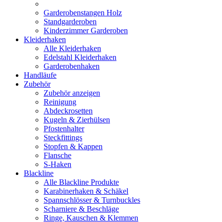
Garderobenstangen Holz
Standgarderoben
Kinderzimmer Garderoben
Kleiderhaken
Alle Kleiderhaken
Edelstahl Kleiderhaken
Garderobenhaken
Handläufe
Zubehör
Zubehör anzeigen
Reinigung
Abdeckrosetten
Kugeln & Zierhülsen
Pfostenhalter
Steckfittings
Stopfen & Kappen
Flansche
S-Haken
Blackline
Alle Blackline Produkte
Karabinerhaken & Schäkel
Spannschlösser & Turnbuckles
Scharniere & Beschläge
Ringe, Kauschen & Klemmen