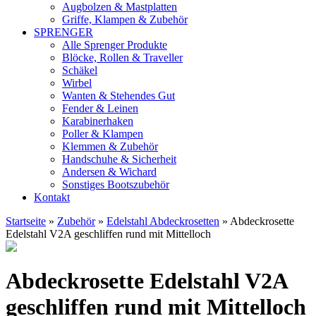
Augbolzen & Mastplatten
Griffe, Klampen & Zubehör
SPRENGER
Alle Sprenger Produkte
Blöcke, Rollen & Traveller
Schäkel
Wirbel
Wanten & Stehendes Gut
Fender & Leinen
Karabinerhaken
Poller & Klampen
Klemmen & Zubehör
Handschuhe & Sicherheit
Andersen & Wichard
Sonstiges Bootszubehör
Kontakt
Startseite
»
Zubehör
»
Edelstahl Abdeckrosetten
»
Abdeckrosette
Edelstahl V2A geschliffen rund mit Mittelloch
ab
Abdeckrosette Edelstahl V2A
3,92
EUR
geschliffen rund mit Mittelloch