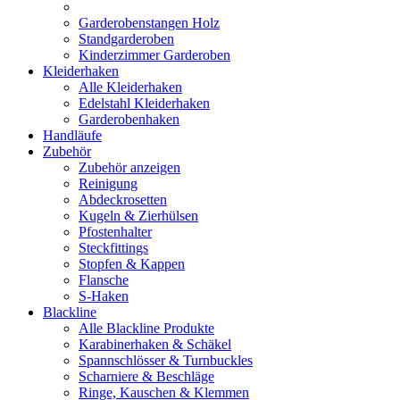
Garderobenstangen Holz
Standgarderoben
Kinderzimmer Garderoben
Kleiderhaken
Alle Kleiderhaken
Edelstahl Kleiderhaken
Garderobenhaken
Handläufe
Zubehör
Zubehör anzeigen
Reinigung
Abdeckrosetten
Kugeln & Zierhülsen
Pfostenhalter
Steckfittings
Stopfen & Kappen
Flansche
S-Haken
Blackline
Alle Blackline Produkte
Karabinerhaken & Schäkel
Spannschlösser & Turnbuckles
Scharniere & Beschläge
Ringe, Kauschen & Klemmen