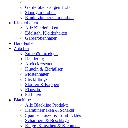
Garderobenstangen Holz
Standgarderoben
Kinderzimmer Garderoben
Kleiderhaken
Alle Kleiderhaken
Edelstahl Kleiderhaken
Garderobenhaken
Handläufe
Zubehör
Zubehör anzeigen
Reinigung
Abdeckrosetten
Kugeln & Zierhülsen
Pfostenhalter
Steckfittings
Stopfen & Kappen
Flansche
S-Haken
Blackline
Alle Blackline Produkte
Karabinerhaken & Schäkel
Spannschlösser & Turnbuckles
Scharniere & Beschläge
Ringe, Kauschen & Klemmen