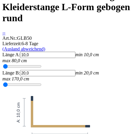
Kleiderstange L-Form gebogen
rund
‹
›
Art.Nr.:
GLB50
Lieferzeit:
6-8 Tage
(Ausland abweichend)
Länge A
:
min
10,0
cm
max
80,0
cm
Länge B
:
min
20,0
cm
max
170,0
cm
A: 10,0 cm