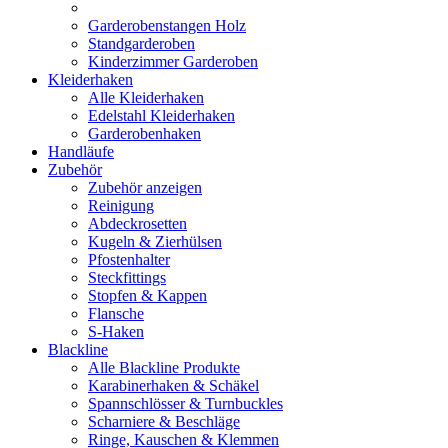
Garderobenstangen Holz
Standgarderoben
Kinderzimmer Garderoben
Kleiderhaken
Alle Kleiderhaken
Edelstahl Kleiderhaken
Garderobenhaken
Handläufe
Zubehör
Zubehör anzeigen
Reinigung
Abdeckrosetten
Kugeln & Zierhülsen
Pfostenhalter
Steckfittings
Stopfen & Kappen
Flansche
S-Haken
Blackline
Alle Blackline Produkte
Karabinerhaken & Schäkel
Spannschlösser & Turnbuckles
Scharniere & Beschläge
Ringe, Kauschen & Klemmen