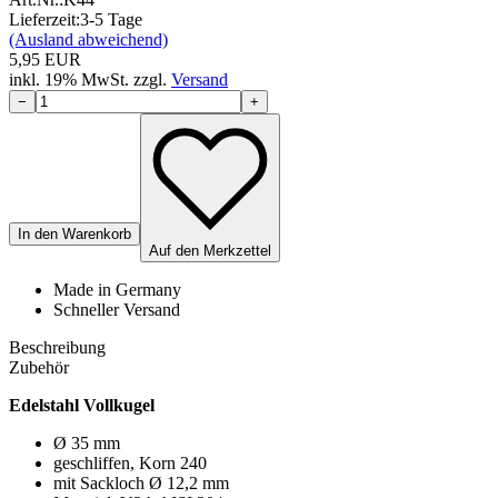
Lieferzeit:
3-5 Tage
(Ausland abweichend)
5,95
EUR
inkl.
19
% MwSt.
zzgl.
Versand
−
+
In den Warenkorb
Auf den Merkzettel
Made in Germany
Schneller Versand
Beschreibung
Zubehör
Edelstahl Vollkugel
Ø 35 mm
geschliffen, Korn 240
mit Sackloch Ø 12,2 mm