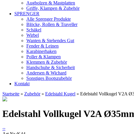
Augbolzen & Mastplatten
Griffe, Klampen & Zubehör
SPRENGER
Alle Sprenger Produkte
Blöcke, Rollen & Traveller
Schäkel
Wirbel
Wanten & Stehendes Gut
Fender & Leinen
Karabinerhaken
Poller & Klampen
Klemmen & Zubehör
Handschuhe & Sicherheit
Andersen & Wichard
Sonstiges Bootszubehör
Kontakt
Startseite
»
Zubehör
»
Edelstahl Kugel
»
Edelstahl Vollkugel V2A Ø
5,95
Edelstahl Vollkugel V2A Ø35mm
EUR
‹
›
Art.Nr.:
K44